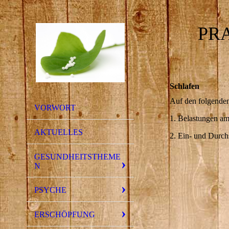
PR
Schlafen
Auf den folgenden
VORWORT
1. Belastungen am
AKTUELLES
2. Ein- und Durch
GESUNDHEITSTHEME
N
PSYCHE
ERSCHÖPFUNG