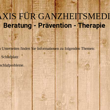
AXIS FÜR GANZHEITSMEDI
Beratung - Prävention - Therapie
 Unterseiten finden Sie Informationen zu folgenden Themen:
 Schlafplatz
schlafprobleme.