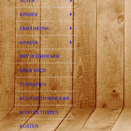
ALTER
KINDER
ERNÄHRUNG
WASSER
PHYSIOTHERAPIE
ÜBER MICH
THERAPIEN
KONTAKTFORMULAR
KONTAKTDATEN
KOSTEN