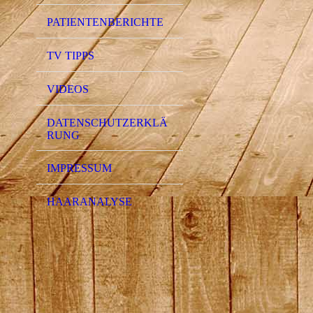
PATIENTENBERICHTE
TV TIPPS
VIDEOS
DATENSCHUTZERKLÄ
RUNG
IMPRESSUM
HAARANALYSE