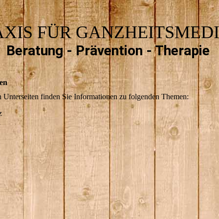
AXIS FÜR GANZHEITSMEDI
Beratung - Prävention - Therapie
en
 Unterseiten finden Sie Informationen zu folgenden Themen:
z
n