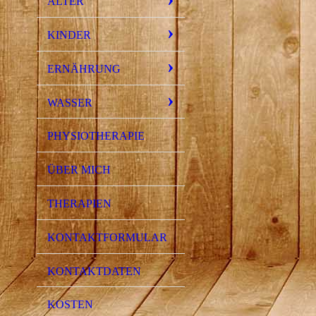
ALTER
KINDER
ERNÄHRUNG
WASSER
PHYSIOTHERAPIE
ÜBER MICH
THERAPIEN
KONTAKTFORMULAR
KONTAKTDATEN
KOSTEN