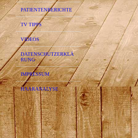
PATIENTENBERICHTE
TV TIPPS
VIDEOS
DATENSCHUTZERKLÄ
RUNG
IMPRESSUM
HAARANALYSE