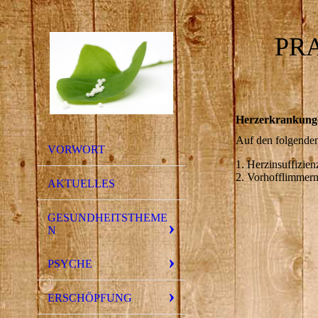
PR
Herzerkrankung
Auf den folgenden
VORWORT
1. Herzinsuffizien
2. Vorhofflimmer
AKTUELLES
GESUNDHEITSTHEME
N
PSYCHE
ERSCHÖPFUNG