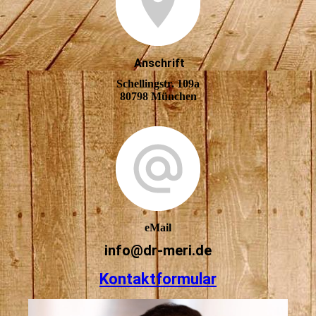
Anschrift
Schellingstr. 109a
80798 München
eMail
info@dr-meri.de
Kontaktformular