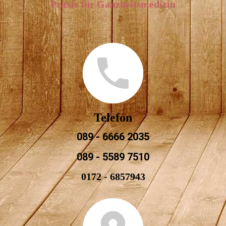
Praxis für Ganzheitsmedizin
Telefon
089 - 6666 2035
089 - 5589 7510
0172 - 6857943