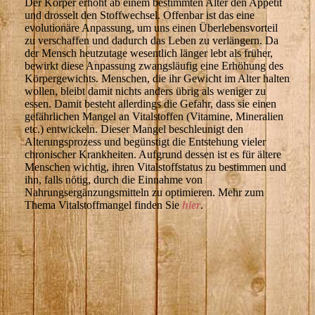
Der Körper erhöht ab einem bestimmten Alter den Appetit
und drosselt den Stoffwechsel. Offenbar ist das eine
evolutionäre Anpassung, um uns einen Überlebensvorteil
zu verschaffen und dadurch das Leben zu verlängern. Da
der Mensch heutzutage wesentlich länger lebt als früher,
bewirkt diese Anpassung zwangsläufig eine Erhöhung des
Körpergewichts. Menschen, die ihr Gewicht im Alter halten
wollen, bleibt damit nichts anders übrig als weniger zu
essen. Damit besteht allerdings die Gefahr, dass sie einen
gefährlichen Mangel an Vitalstoffen (Vitamine, Mineralien
etc.) entwickeln. Dieser Mangel beschleunigt den
Alterungsprozess und begünstigt die Entstehung vieler
chronischer Krankheiten. Aufgrund dessen ist es für ältere
Menschen wichtig, ihren Vitalstoffstatus zu bestimmen und
ihn, falls nötig, durch die Einnahme von
Nahrungsergänzungsmitteln zu optimieren. Mehr zum
Thema Vitalstoffmangel finden Sie
hier
.