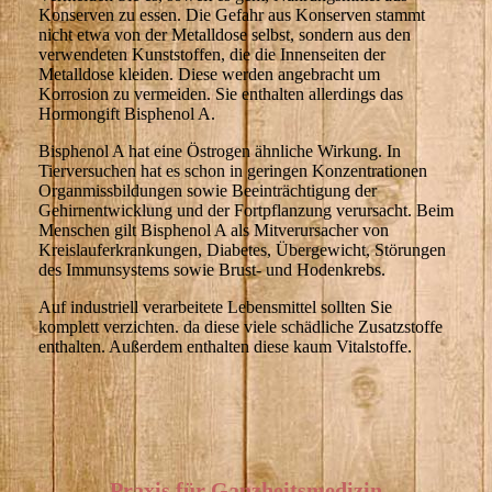
Konserven zu essen. Die Gefahr aus Konserven stammt
nicht etwa von der Metalldose selbst, sondern aus den
verwendeten Kunststoffen, die die Innenseiten der
Metalldose kleiden. Diese werden angebracht um
Korrosion zu vermeiden. Sie enthalten allerdings das
Hormongift Bisphenol A.
Bisphenol A hat eine Östrogen ähnliche Wirkung. In
Tierversuchen hat es schon in geringen Konzentrationen
Organmissbildungen sowie Beeinträchtigung der
Gehirnentwicklung und der Fortpflanzung verursacht. Beim
Menschen gilt Bisphenol A als Mitverursacher von
Kreislauferkrankungen, Diabetes, Übergewicht, Störungen
des Immunsystems sowie Brust- und Hodenkrebs.
Auf industriell verarbeitete Lebensmittel sollten Sie
komplett verzichten. da diese viele schädliche Zusatzstoffe
enthalten. Außerdem enthalten diese kaum Vitalstoffe.
Praxis für Ganzheitsmedizin