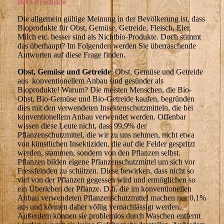
BIO-Produkte
Die allgemein gültige Meinung in der Bevölkerung ist, dass
Bioprodukte für Obst, Gemüse, Getreide, Fleisch, Eier,
Milch etc. besser sind als Nichtbio-Produkte. Doch stimmt
das überhaupt? Im Folgenden werden Sie überraschende
Antworten auf diese Frage finden.
Obst, Gemüse und Getreide
: Obst, Gemüse und Getreide
aus konventionellem Anbau sind gesünder als
Bioprodukte! Warum? Die meisten Menschen, die Bio-
Obst, Bio-Gemüse und Bio-Getreide kaufen, begründen
dies mit den verwendeten Insektenschutzmitteln, die bei
konventionellem Anbau verwendet werden. Offenbar
wissen diese Leute nicht, dass 99,9% der
Pflanzenschutzmittel, die wir zu uns nehmen, nicht etwa
von künstlichen Insektiziden, die auf die Felder gespritzt
werden, stammen, sondern von den Pflanzen selbst.
Pflanzen bilden eigene Pflanzenschutzmittel um sich vor
Fressfeinden zu schützen. Diese bewirken, dass nicht so
viel von der Pflanzen gegessen wird und ermöglichen so
ein Überleben der Pflanze. D.h. die im konventionellen
Anbau verwendeten Pflanzenschutzmittel machen nur 0,1%
aus und können daher völlig vernachlässigt werden.
Außerdem können sie problemlos durch Waschen entfernt