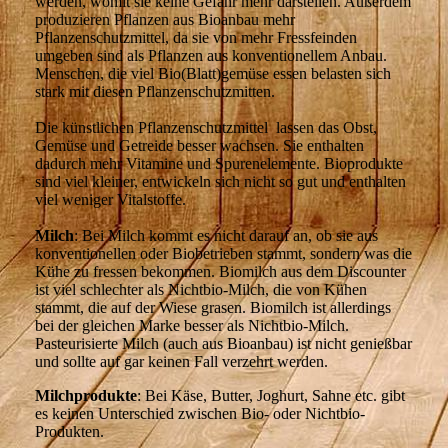
werden, womit sie keine Gefahr mehr darstellen. Außerdem
produzieren Pflanzen aus Bioanbau mehr
Pflanzenschutzmittel, da sie von mehr Fressfeinden
umgeben sind als Pflanzen aus konventionellem Anbau.
Menschen, die viel Bio(Blatt)gemüse essen belasten sich
stark mit diesen Pflanzenschutzmitten.
Die künstlichen Pflanzenschutzmittel lassen das Obst,
Gemüse und Getreide besser wachsen. Sie enthalten
dadurch mehr Vitamine und Spurenelemente. Bioprodukte
sind viel kleiner, entwickeln sich nicht so gut und enthalten
viel weniger Vitalstoffe.
Milch
: Bei Milch kommt es nicht darauf an, ob sie aus
konventionellen oder Biobetrieben stammt, sondern was die
Kühe zu fressen bekommen. Biomilch aus dem Discounter
ist viel schlechter als Nichtbio-Milch, die von Kühen
stammt, die auf der Wiese grasen. Biomilch ist allerdings
bei der gleichen Marke besser als Nichtbio-Milch.
Pasteurisierte Milch (auch aus Bioanbau) ist nicht genießbar
und sollte auf gar keinen Fall verzehrt werden.
Milchprodukte
: Bei Käse, Butter, Joghurt, Sahne etc. gibt
es keinen Unterschied zwischen Bio- oder Nichtbio-
Produkten.