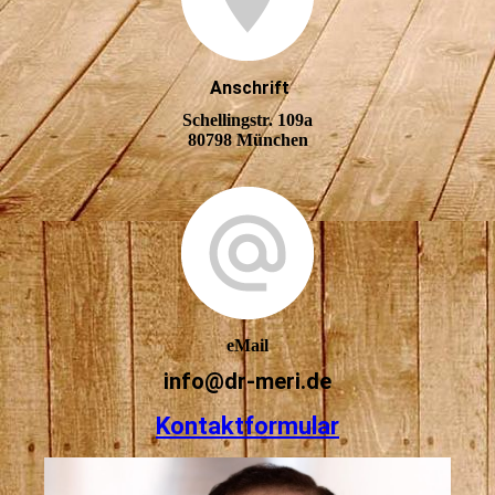
Anschrift
Schellingstr. 109a
80798 München
eMail
info@dr-meri.de
Kontaktformular