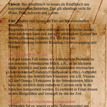
Fleisch
: Bio-Rindfleisch ist besser als Rindfleisch aus
konventionellen Betrieben. Das gilt allerdings nicht für
Huhn, Pute, Schwein und Lamm.
Eier
: Bioeier sind besser als Eier aus konventionellen
Betrieben.
Bioprodukte sind zudem extrem teuer und höchst asozial,
denn mit denen kann sich nur eine privilegierte Gruppe der
Weltbevölkerung ernähren. Für den Rest der
Weltbevölkerung bedeutet Bioanbau Unterversorgung und
Hunger.
Fettreduzierte Produkte
Auf gar keinen Fall sollten wir fettreduzierte Produkte zu
uns nehmen. Fettreduzierte Milch, z.B., ist im höchsten
Maße schädlich und kann viele Krankheiten verursachen
(Arteriosklerose, Diabetes, Osteoporose u.v.m.). Aufgrund
des Fehlens von fettlöslichen Vitaminen wie z.B. Vitamin
K2 und Omega 3 Fettsäuren in der fettreduzierten Milch
kann das reichlich darin enthaltene Calcium nicht in die
Knochen transportiert werden. Es verbleibt in Folge dessen
in den Blutgefäßen und verstopft sie mit der Zeit.
Konserven und verarbeitete Lebensmittel
Vermeiden Sie es, soweit es geht, Nahrungsmittel aus