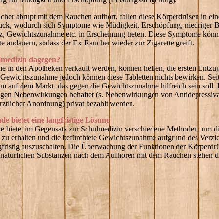
her abrupt mit dem Rauchen aufhört, fallen diese Körperdrüsen in ein
ück, wodurch sich Symptome wie Müdigkeit, Erschöpfung, niedriger B
z, Gewichtszunahme etc. in Erscheinung treten. Diese Symptome kön
 andauern, sodass der Ex-Raucher wieder zur Zigarette greift.
lmedizin dagegen?
 die in den Apotheken verkauft werden, können helfen, die ersten Ent
e Gewichtszunahme jedoch können diese Tabletten nichts bewirken. Seit 
um auf dem Markt, das gegen die Gewichtszunahme hilfreich sein soll.
ftigen Nebenwirkungen behaftet (s. Nebenwirkungen von Antidepressiv
rztlicher Anordnung) privat bezahlt werden.
e bietet eine langfristige Lösung
e bietet im Gegensatz zur Schulmedizin verschiedene Methoden, um d
t zu erhalten und die befürchtete Gewichtszunahme aufgrund des Verzic
ristig auszuschalten. Die Überwachung der Funktionen der Körperdr
 natürlichen Substanzen nach dem Aufhören mit dem Rauchen stehen d