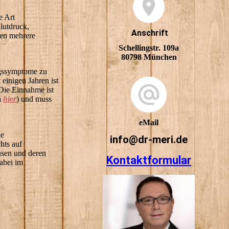
e Art
lutdruck,
Anschrift
nen mehrere
Schellingstr. 109a
80798 München
zugssymptome zu
einigen Jahren ist
 Die Einnahme ist
a
hier
) und muss
eMail
ie
info@dr-meri.de
hts auf
üsen und deren
Kontaktformular
abei im