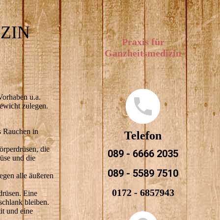
ZIN
Praxis für
Ganzheitsmedizin
Vorhaben u.a.
Gewicht zulegen.
s Rauchen in
Telefon
örperdrüsen, die
089 - 6666 2035
üse und die
089 - 5589 7510
egen alle äußeren
0172 - 6857943
drüsen. Eine
schlank bleiben.
it und eine