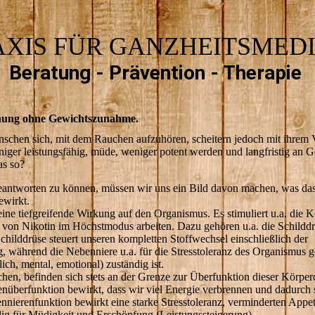
AXIS FÜR GANZHEITSMEDI
Beratung - Prävention - Therapie
ung ohne Gewichtszunahme.
schen sich, mit dem Rauchen aufzuhören, scheitern jedoch mit ihrem 
niger leistungsfähig, müde, weniger potent werden und langfristig an 
as so?
eantworten zu können, müssen wir uns ein Bild davon machen, was da
ewirkt.
ine tiefgreifende Wirkung auf den Organismus. Es stimuliert u.a. die K
 von Nikotin im Höchstmodus arbeiten. Dazu gehören u.a. die Schilddr
hilddrüse steuert unseren kompletten Stoffwechsel einschließlich der
 während die Nebenniere u.a. für die Stresstoleranz des Organismus g
lich, mental, emotional) zuständig ist.
hen, befinden sich stets an der Grenze zur Überfunktion dieser Körper
senüberfunktion bewirkt, dass wir viel Energie verbrennen und dadurch 
nierenfunktion bewirkt eine starke Stresstoleranz, verminderten Appet
lig für Müdigkeit und Erschöpfung (Leistungssteigerung).