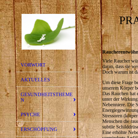
PR
Raucherentwöhn
Viele Raucher wün
VORWORT
daran, dass sie we
Doch warum ist d
AKTUELLES
Um diese Frage b
unserem Körper b
Das Rauchen hat e
GESUNDHEITSTHEME
unter der Wirkung
N
Nebenniere. Die Sc
Energiegewinnung,
PSYCHE
Stressoren (körper
Menschen die rauc
subtile Schilddrü
ERSCHÖPFUNG
Eine erhöhte Neben
verminderte Anfäl