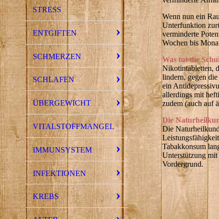
STRESS
Wenn nun ein Rauc
Unterfunktion zur
ENTGIFTEN
verminderte Poten
Wochen bis Monate
SCHMERZEN
Was tut die Schu
Nikotintabletten,
lindern, gegen di
SCHLAFEN
ein Antidepressiv
allerdings mit he
ÜBERGEWICHT
zudem (auch auf ä
Die Naturheilkund
VITALSTOFFMANGEL
Die Naturheilkund
Leistungsfähigkei
Tabakkonsum langf
IMMUNSYSTEM
Unterstützung mit
Vordergrund.
INFEKTIONEN
KREBS