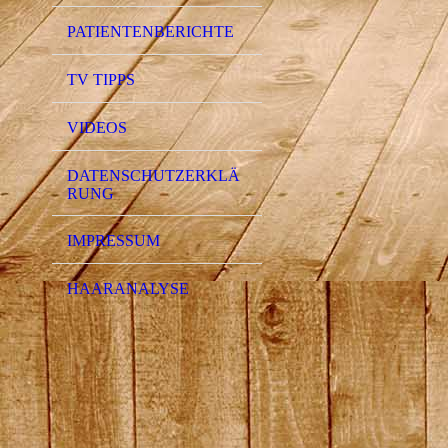
PATIENTENBERICHTE
TV TIPPS
VIDEOS
DATENSCHUTZERKLÄ
RUNG
IMPRESSUM
HAARANALYSE