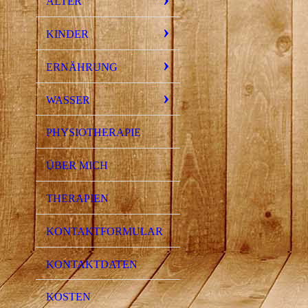
ALTER
KINDER
ERNÄHRUNG
WASSER
PHYSIOTHERAPIE
ÜBER MICH
THERAPIEN
KONTAKTFORMULAR
KONTAKTDATEN
KOSTEN