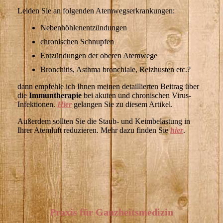
Leiden Sie an folgenden Atemwegserkrankungen:
Nebenhöhlenentzündungen
chronischen Schnupfen
Entzündungen der oberen Atemwege
Bronchitis, Asthma bronchiale, Reizhusten etc.?
dann empfehle ich Ihnen meinen detaillierten Beitrag über
die
Immuntherapie
bei akuten und chronischen Virus-
Infektionen.
Hier
gelangen Sie zu diesem Artikel.
Außerdem sollten Sie die Staub- und Keimbelastung in
Ihrer Atemluft reduzieren. Mehr dazu finden Sie
hier
.
Praxis für Ganzheitsmedizin