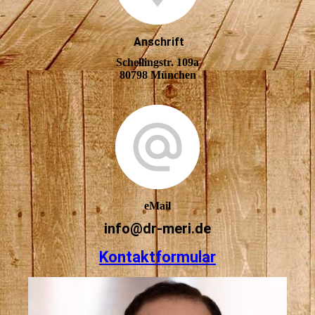
Anschrift
Schellingstr. 109a
80798 München
eMail
info@dr-meri.de
Kontaktformular