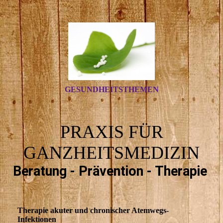
GESUNDHEITSTHEMEN
PRAXIS FÜR
GANZHEITSMEDIZIN
Beratung - Prävention - Therapie
Therapie akuter und chronischer Atemwegs-
Infektionen